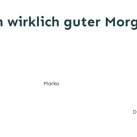
n wirklich guter Mor
Marko
0